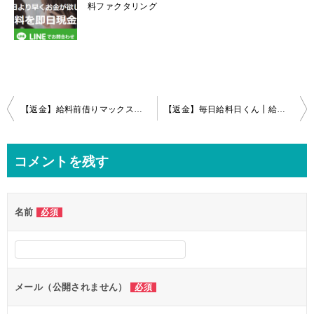
料ファクタリング
投
【返金】給料前借りマックス┃給料ファクタリング
【返金】毎日給料日くん┃給料ファクタリング
稿
ナ
コメントを残す
ビ
ゲ
名前
必須
ー
シ
ョ
ン
メール（公開されません）
必須