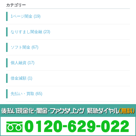
カテゴリー
1ページ闇金 (19)
なりすまし闇金融 (23)
ソフト闇金 (67)
個人融資 (17)
借金減額 (1)
先払い・買取 (65)
後払い現金化 (54)
押し貸し詐欺 (25)