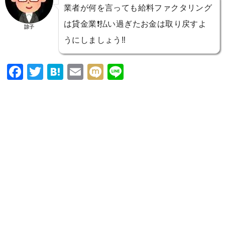
業者が何を言っても給料ファクタリング
は貸金業❗️払い過ぎたお金は取り戻すよ
諒子
うにしましょう‼️
F
T
H
E
M
Li
a
wi
at
m
ixi
n
c
tt
e
ai
e
e
er
n
l
b
a
o
o
k