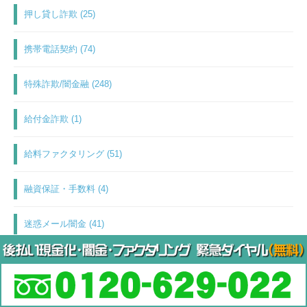
押し貸し詐欺 (25)
携帯電話契約 (74)
特殊詐欺/闇金融 (248)
給付金詐欺 (1)
給料ファクタリング (51)
融資保証・手数料 (4)
迷惑メール闇金 (41)
退職代行 (1)
運営者表記 (1)