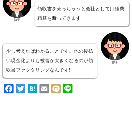
領収書を売っちゃうと会社としては経費
精算を断ってきます
諒子
少し考えればわかることです。他の後払
い現金化よりも被害が大きくなるのが領
諒子
収書ファクタリングなんです❗️
F
T
H
E
M
Li
a
wi
at
m
ixi
n
c
tt
e
ai
e
e
er
n
l
b
a