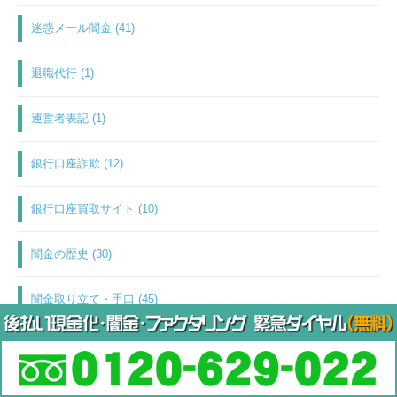
迷惑メール闇金 (41)
退職代行 (1)
運営者表記 (1)
銀行口座詐欺 (12)
銀行口座買取サイト (10)
闇金の歴史 (30)
闇金取り立て・手口 (45)
闇金投稿掲示板 (6)
闇金業者一覧 (1)