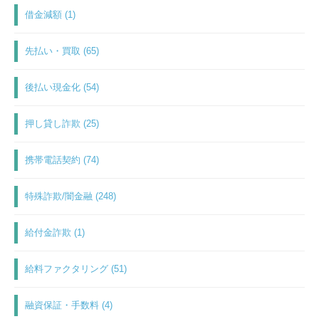
借金減額 (1)
先払い・買取 (65)
後払い現金化 (54)
押し貸し詐欺 (25)
携帯電話契約 (74)
特殊詐欺/闇金融 (248)
給付金詐欺 (1)
給料ファクタリング (51)
融資保証・手数料 (4)