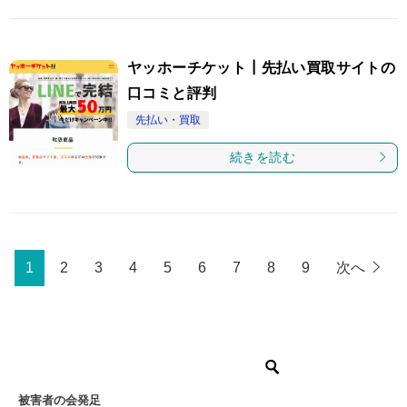
ヤッホーチケット┃先払い買取サイトの
口コミと評判
先払い・買取
続きを読む
1
2
3
4
5
6
7
8
9
次へ
被害者の会発足