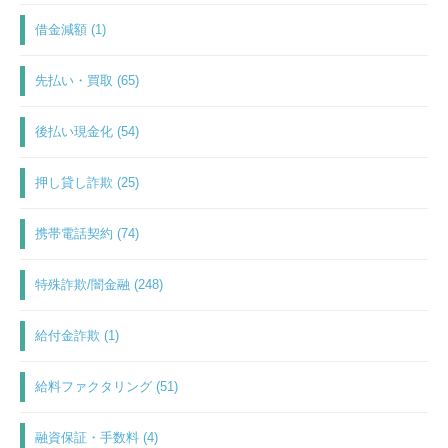
借金減額 (1)
先払い・買取 (65)
後払い現金化 (54)
押し貸し詐欺 (25)
携帯電話契約 (74)
特殊詐欺/闇金融 (248)
給付金詐欺 (1)
給料ファクタリング (51)
融資保証・手数料 (4)