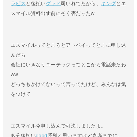
ラピス
と後払い
グッド
司いれてたから、
キング
とエ
スマイル資料出す前にそく否だったw
エスマイルってところとアトペイってとこに申し込
んだら
会社にいきなりユーテックってとこから電話来たわ
ww
どっちもかけてないって言ってたけど、みんなは気
をつけて
エスマイル今申し込んで可決しましたよ。
多分後払い
good
系列と思いますけど参考までに。