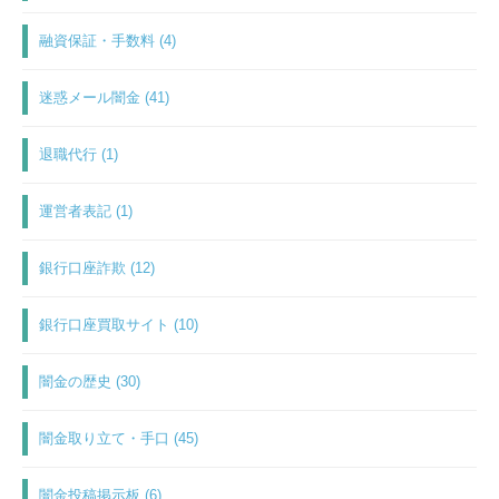
融資保証・手数料 (4)
迷惑メール闇金 (41)
退職代行 (1)
運営者表記 (1)
銀行口座詐欺 (12)
銀行口座買取サイト (10)
闇金の歴史 (30)
闇金取り立て・手口 (45)
闇金投稿掲示板 (6)