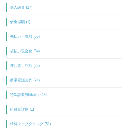
個人融資 (17)
借金減額 (1)
先払い・買取 (65)
後払い現金化 (54)
押し貸し詐欺 (25)
携帯電話契約 (74)
特殊詐欺/闇金融 (248)
給付金詐欺 (1)
給料ファクタリング (51)