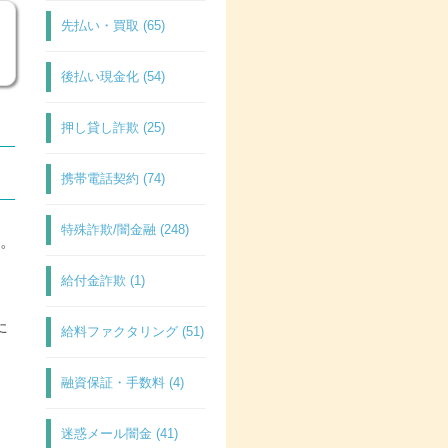
先払い・買取 (65)
後払い現金化 (54)
押し貸し詐欺 (25)
携帯電話契約 (74)
特殊詐欺/闇金融 (248)
。
給付金詐欺 (1)
た
給料ファクタリング (51)
融資保証・手数料 (4)
迷惑メール闇金 (41)