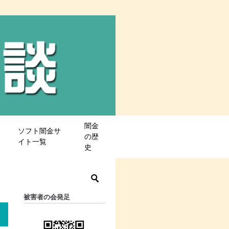
闇金
ソフト闇金サ
の歴
イト一覧
史
被害者の会発足