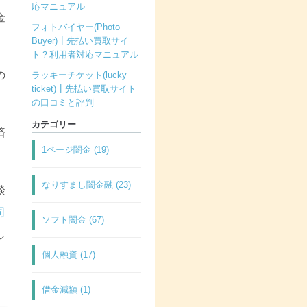
応マニュアル
金
フォトバイヤー(Photo
Buyer)┃先払い買取サイ
ト？利用者対応マニュアル
の
ラッキーチケット(lucky
ticket)┃先払い買取サイト
の口コミと評判
カテゴリー
済
1ページ闇金 (19)
なりすまし闇金融 (23)
談
司
ソフト闇金 (67)
し
個人融資 (17)
借金減額 (1)