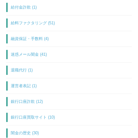
給付金詐欺 (1)
給料ファクタリング (51)
融資保証・手数料 (4)
迷惑メール闇金 (41)
退職代行 (1)
運営者表記 (1)
銀行口座詐欺 (12)
銀行口座買取サイト (10)
闇金の歴史 (30)