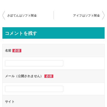
投
さぼてんはソフト闇金
アイフはソフト闇金
稿
ナ
コメントを残す
ビ
ゲ
名前
必須
ー
シ
ョ
ン
メール（公開されません）
必須
サイト