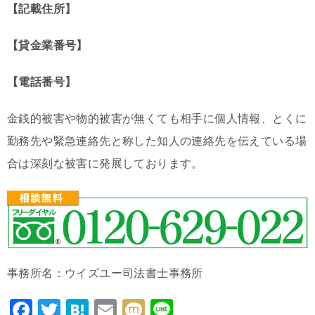
【記載住所】
【貸金業番号】
【電話番号】
金銭的被害や物的被害が無くても相手に個人情報、とくに
勤務先や緊急連絡先と称した知人の連絡先を伝えている場
合は深刻な被害に発展しております。
事務所名：ウイズユー司法書士事務所
F
T
H
E
M
Li