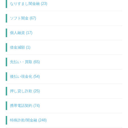
なりすまし闇金融 (23)
ソフト闇金 (67)
個人融資 (17)
借金減額 (1)
先払い・買取 (65)
後払い現金化 (54)
押し貸し詐欺 (25)
携帯電話契約 (74)
特殊詐欺/闇金融 (248)