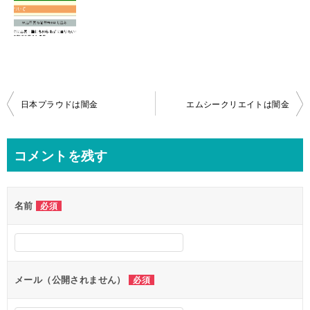
投
日本プラウドは闇金
エムシークリエイトは闇金
稿
ナ
コメントを残す
ビ
ゲ
名前
必須
ー
シ
ョ
ン
メール（公開されません）
必須