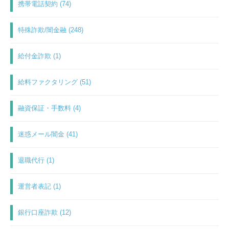
携帯電話契約 (74)
特殊詐欺/闇金融 (248)
給付金詐欺 (1)
給料ファクタリング (51)
融資保証・手数料 (4)
迷惑メール闇金 (41)
退職代行 (1)
運営者表記 (1)
銀行口座詐欺 (12)