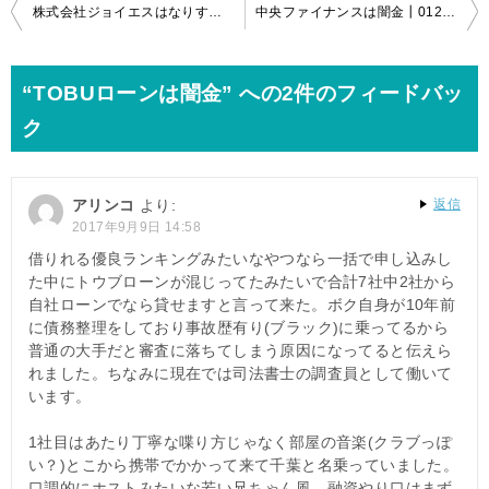
投
株式会社ジョイエスはなりすまし闇金融が存在
中央ファイナンスは闇金┃0120-305-469
稿
ナ
“TOBUローンは闇金” への2件のフィードバッ
ビ
ク
ゲ
ー
アリンコ
より:
返信
シ
2017年9月9日 14:58
ョ
借りれる優良ランキングみたいなやつなら一括で申し込みし
た中にトウブローンが混じってたみたいで合計7社中2社から
ン
自社ローンでなら貸せますと言って来た。ボク自身が10年前
に債務整理をしており事故歴有り(ブラック)に乗ってるから
普通の大手だと審査に落ちてしまう原因になってると伝えら
れました。ちなみに現在では司法書士の調査員として働いて
います。
1社目はあたり丁寧な喋り方じゃなく部屋の音楽(クラブっぽ
い？)とこから携帯でかかって来て千葉と名乗っていました。
口調的にホストみたいな若い兄ちゃん風。融資やり口はまず