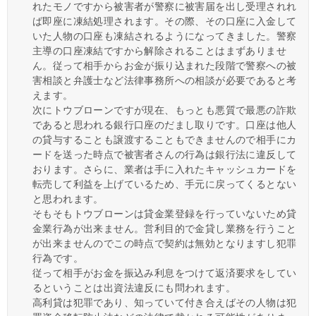
れたモノですから被害者が警察に被害届を出し受理されれ
ば即座に凍結処理されます。その際、その口座に入金して
いた人物の口座も凍結されるようになってきました。警察
主導の口座凍結ですから解除されることはまずありませ
ん。従って相手からお金が振り込まれた段階で警察への被
害相談と弁護士など法律事務所への相談が必要であると考
えます。
次にトウブローンですが現在、もっとも悪質で最悪の詐欺
であると思われる銀行口座のだまし取りです。口座は他人
の貸与することも譲渡することもできませんので相手にカ
ードを送った時点で被害者さんの行為は銀行法に違反して
おります。さらに、業者は手に入れたキャッシュカードを
転売して利益を上げているため、手元に戻ってくるとない
と思われます。
そもそもトウブローンは貸金業登録を行っていないため貸
金業行為が出来ません。営利目的で金貸し業務を行うこと
が出来ませんのでこの時点で契約は無効となりますし犯罪
行為です。
従って相手がお金を振込み利息をつけて返済要求をしてい
るということは出資法違反にも問われます。
高利貸は犯罪であり、知っていて付き合えばその人物は犯