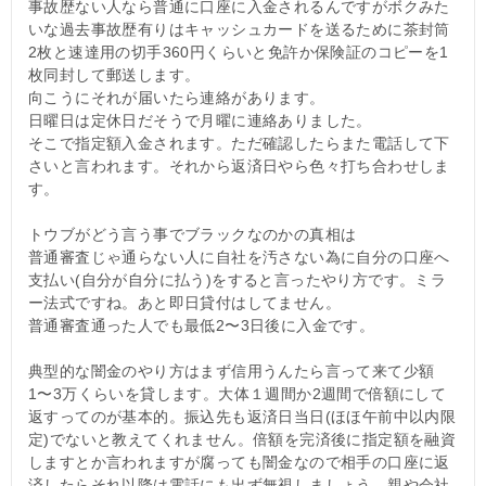
事故歴ない人なら普通に口座に入金されるんですがボクみた
いな過去事故歴有りはキャッシュカードを送るために茶封筒
2枚と速達用の切手360円くらいと免許か保険証のコピーを1
枚同封して郵送します。
向こうにそれが届いたら連絡があります。
日曜日は定休日だそうで月曜に連絡ありました。
そこで指定額入金されます。ただ確認したらまた電話して下
さいと言われます。それから返済日やら色々打ち合わせしま
す。
トウブがどう言う事でブラックなのかの真相は
普通審査じゃ通らない人に自社を汚さない為に自分の口座へ
支払い(自分が自分に払う)をすると言ったやり方です。ミラ
ー法式ですね。あと即日貸付はしてません。
普通審査通った人でも最低2〜3日後に入金です。
典型的な闇金のやり方はまず信用うんたら言って来て少額
1〜3万くらいを貸します。大体１週間か2週間で倍額にして
返すってのが基本的。振込先も返済日当日(ほほ午前中以内限
定)でないと教えてくれません。倍額を完済後に指定額を融資
しますとか言われますが腐っても闇金なので相手の口座に返
済したらそれ以降は電話にも出ず無視しましょう。親や会社