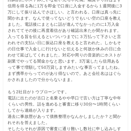
信用を得る為に1万を即金で口座に入金するから１週間後に3
万にして振り込んでさほしい。と言われる。口座は真っ先に
聞かれます。なんで使ってないどうでもいい空の口座を教え
ました。電話後にまともに話が進んでなかったのに1万入金
されててその後に再度着信があり確認出来たか聞かれます。
入ってる旨を伝えるといついつまでに３万払って下さいと言
われその支払い日に振込口座を教えると言われた。しかもそ
の日仕事で入金しに行けないと伝えると何故か休みの日に合
わせて延ばしてくれました。対応や周りの音楽的にホストが
副業でやってる闇金かなと思います。3万返したら信用ある
って事で増額して50万貸しますみたいな事言ってましたね。
まず携帯からってのがあり得ないので。あと会社名ははぐら
かされましたので分からないまま。
もう2社目がトウブローンです。
電話に出たのが古口と名乗るやや早口で言い方は丁寧な中年
くらいの男性。話を進めると審査に移り30分〜1時間くらい
してから連絡が入ります。
過去に事故歴があって債務整理かなんかしましたか？と聞か
れそれを答えました。
そしたらそれが原因で審査に通り難いし数社に申し込みしす