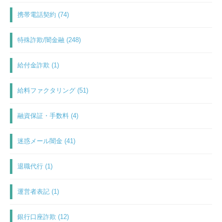
携帯電話契約 (74)
特殊詐欺/闇金融 (248)
給付金詐欺 (1)
給料ファクタリング (51)
融資保証・手数料 (4)
迷惑メール闇金 (41)
退職代行 (1)
運営者表記 (1)
銀行口座詐欺 (12)