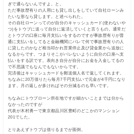
ぎで通らないんですよ。と。
ただ事故歴有りの人用にも貸し出しをしていて自社ローンみ
たいな形なら貸します。と述べられた。
その自社ローンってのが自分のキャッシュカード(使わないや
つ)をトウブに送って自分に返済していくと言うもの。通常だ
とトウブの口座に毎月支払いをするのですが事故歴有りが普
通に支払いをしてると金融機関にバレて何で事故歴有りの人
に貸したのかなど相当叩かれ営業停止及び貸金業から追放に
なるからです。つまりそこがバレないように自分の口座へ支
払いをする訳です。表向き自分が自分にお金を入金してるの
で不思議でもなんでもないからです。
完済後はキャッシュカードを郵送個人名で返してくれます。
ちなみに20万借りたら毎月7千円支払いで元金が4千円になり
ます。月の返しが多ければその分減るのも早いです。
ちなみにトウブローン所在地ですが細かいことまでは分から
なかったのですが
代表が木村勇一で東京都品川区豊町のどこかのマンション
201でした。
とりあえずトウブは借りるまでが面倒。