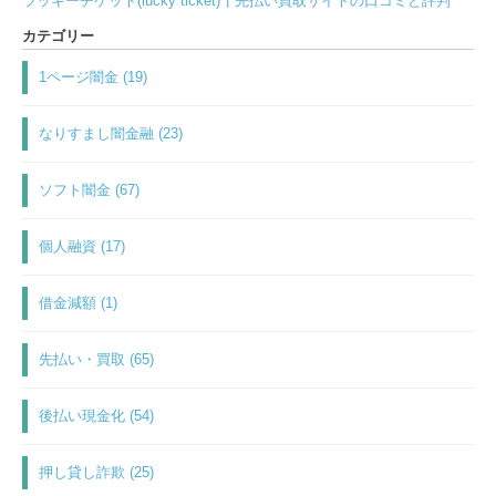
ラッキーチケット(lucky ticket)┃先払い買取サイトの口コミと評判
カテゴリー
1ページ闇金 (19)
なりすまし闇金融 (23)
ソフト闇金 (67)
個人融資 (17)
借金減額 (1)
先払い・買取 (65)
後払い現金化 (54)
押し貸し詐欺 (25)