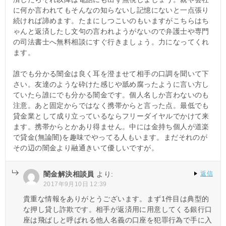
に何か言われてもそんなの知らないし記憶にないと一点張り
続ければ諦めます。たまにしつこいのもいますがこちらはち
ゃんと返済したし文句の言われようがないので弁護士や専門
の司法書士へ無料相談にすぐ行きましょう。力になってくれ
ます。
誰でも分かる闇金は良く耳を澄ませて相手の口調を聞いて下
さい。友達のような砕けた感じや舐め腐ったように言い方し
ていたら誰にでも分かる闇金です。個人名しか言わないのも
注意。あと固定からではなく携帯からと言った点。最低でも
貸金業として成り立っているならフリーダイヤルでかけて来
ます。携帯からとかあり得ません。中には金持ち個人が道楽
で貸金(無論闇)を趣味でやってる人もいます。まだそれのが
その辺の闇金より融通きいて優しいですが。
闇金解決相談員
より:
返信
2017年9月10日 12:39
貴重な情報をありがとうございます。まず1件目は典型的
な押し貸し詐欺です。相手が返済用に用意してくる銀行口
座は飛ばしと呼ばれる他人名義の口座を犯罪行為で手に入