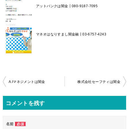
アットバンクは闇金┃080-9187-7095
マネオはなりすまし闇金融┃03-6757-4243
投
A.Iマネジメントは闇金
株式会社セーフティは闇金
稿
ナ
コメントを残す
ビ
ゲ
名前
必須
ー