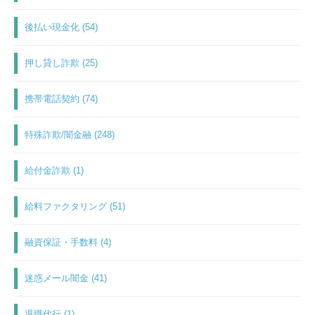
後払い現金化 (54)
押し貸し詐欺 (25)
携帯電話契約 (74)
特殊詐欺/闇金融 (248)
給付金詐欺 (1)
給料ファクタリング (51)
融資保証・手数料 (4)
迷惑メール闇金 (41)
退職代行 (1)