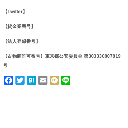
【Twitter】
【貸金業番号】
【法人登録番号】
【古物商許可番号】東京都公安委員会 第303330807819
号
F
T
H
E
M
Li
a
wi
at
m
ixi
n
c
tt
e
ai
e
e
er
n
l
b
a
o