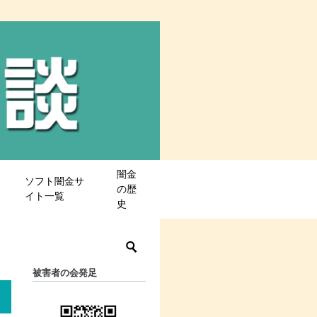
闇金
ソフト闇金サ
の歴
イト一覧
史
被害者の会発足