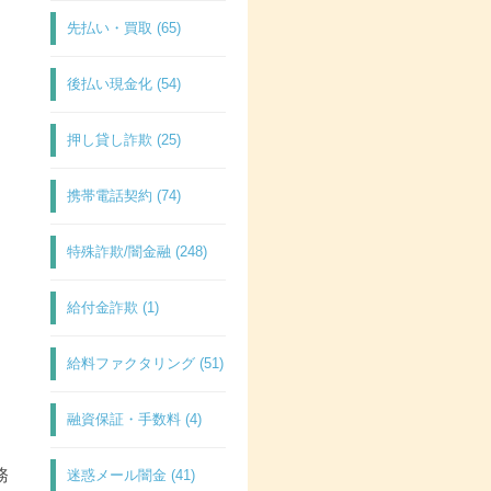
先払い・買取 (65)
後払い現金化 (54)
押し貸し詐欺 (25)
携帯電話契約 (74)
特殊詐欺/闇金融 (248)
給付金詐欺 (1)
給料ファクタリング (51)
融資保証・手数料 (4)
務
迷惑メール闇金 (41)