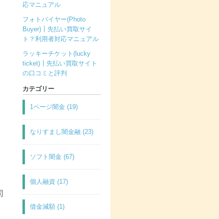
応マニュアル
フォトバイヤー(Photo
Buyer)┃先払い買取サイ
ト？利用者対応マニュアル
ラッキーチケット(lucky
ticket)┃先払い買取サイト
の口コミと評判
カテゴリー
1ページ闇金 (19)
なりすまし闇金融 (23)
ソフト闇金 (67)
個人融資 (17)
司
借金減額 (1)