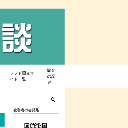
闇金
ソフト闇金サ
の歴
イト一覧
史
被害者の会発足