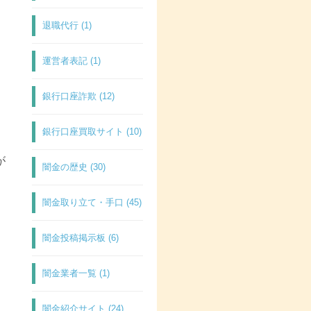
退職代行 (1)
運営者表記 (1)
銀行口座詐欺 (12)
。
銀行口座買取サイト (10)
が
闇金の歴史 (30)
闇金取り立て・手口 (45)
闇金投稿掲示板 (6)
闇金業者一覧 (1)
闇金紹介サイト (24)