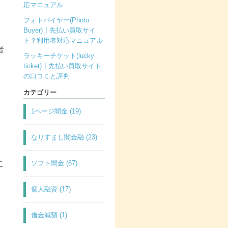
応マニュアル
フォトバイヤー(Photo
Buyer)┃先払い買取サイ
ト？利用者対応マニュアル
者
ラッキーチケット(lucky
ticket)┃先払い買取サイト
の口コミと評判
金
カテゴリー
1ページ闇金 (19)
なりすまし闇金融 (23)
こ
ソフト闇金 (67)
個人融資 (17)
借金減額 (1)