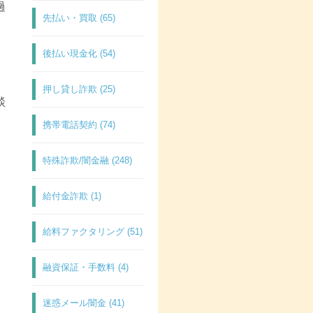
過
先払い・買取 (65)
後払い現金化 (54)
押し貸し詐欺 (25)
談
携帯電話契約 (74)
特殊詐欺/闇金融 (248)
給付金詐欺 (1)
給料ファクタリング (51)
融資保証・手数料 (4)
迷惑メール闇金 (41)