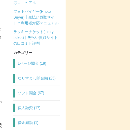
応マニュアル
フォトバイヤー(Photo
Buyer)┃先払い買取サイ
ト？利用者対応マニュアル
を
ラッキーチケット(lucky
ま
ticket)┃先払い買取サイト
の口コミと評判
カテゴリー
1ページ闇金 (19)
なりすまし闇金融 (23)
ソフト闇金 (67)
ら
個人融資 (17)
借金減額 (1)
委