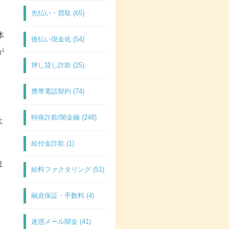
先払い・買取 (65)
体
後払い現金化 (54)
が
押し貸し詐欺 (25)
携帯電話契約 (74)
特殊詐欺/闇金融 (248)
よ
給付金詐欺 (1)
ま
給料ファクタリング (51)
融資保証・手数料 (4)
迷惑メール闇金 (41)