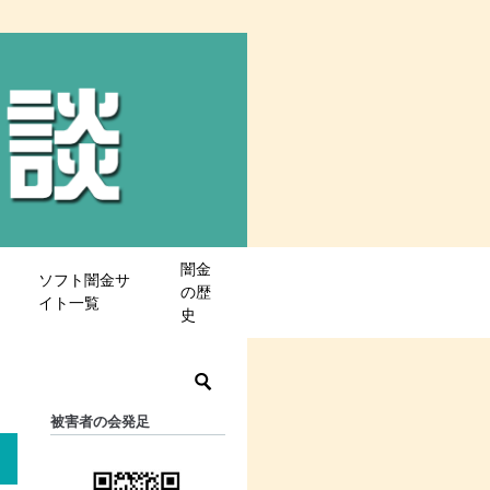
闇金
ソフト闇金サ
の歴
イト一覧
史
被害者の会発足