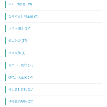
1ページ闇金 (19)
なりすまし闇金融 (23)
ソフト闇金 (67)
個人融資 (17)
借金減額 (1)
先払い・買取 (65)
後払い現金化 (54)
押し貸し詐欺 (25)
携帯電話契約 (74)