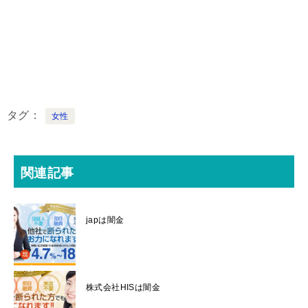
タグ
女性
関連記事
japは闇金
株式会社HISは闇金