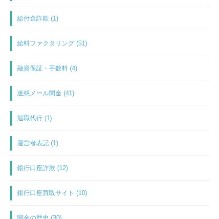
給付金詐欺 (1)
給料ファクタリング (51)
融資保証・手数料 (4)
迷惑メール闇金 (41)
退職代行 (1)
運営者表記 (1)
銀行口座詐欺 (12)
銀行口座買取サイト (10)
闇金の歴史 (30)