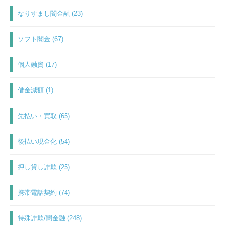
なりすまし闇金融 (23)
ソフト闇金 (67)
個人融資 (17)
借金減額 (1)
先払い・買取 (65)
後払い現金化 (54)
押し貸し詐欺 (25)
携帯電話契約 (74)
特殊詐欺/闇金融 (248)