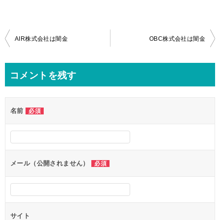
投
AIR株式会社は闇金
OBC株式会社は闇金
稿
ナ
コメントを残す
ビ
ゲ
名前
必須
ー
シ
ョ
ン
メール（公開されません）
必須
サイト