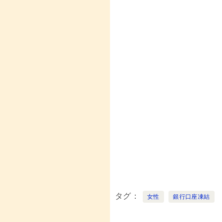
e
er
n
l
b
a
o
o
k
タグ
女性
銀行口座凍結