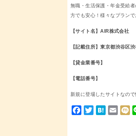
無職・生活保護・年金受給者
方でも安心！様々なプランで
【サイト名】AIR株式会社
【記載住所】東京都渋谷区渋谷1
【貸金業番号】
【電話番号】
新規に登場したサイトなので
F
T
H
E
a
wi
at
m
i
c
tt
e
ai