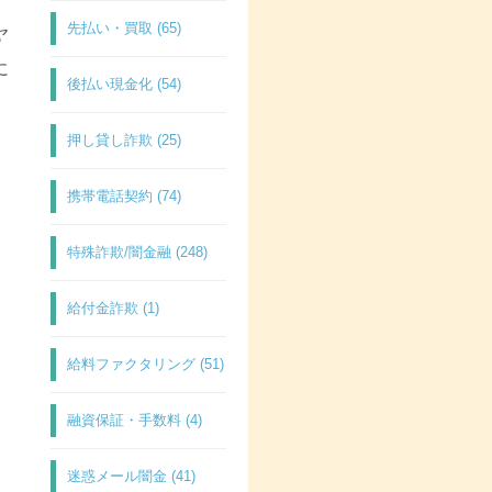
先払い・買取 (65)
ヤ
に
後払い現金化 (54)
押し貸し詐欺 (25)
携帯電話契約 (74)
特殊詐欺/闇金融 (248)
給付金詐欺 (1)
給料ファクタリング (51)
融資保証・手数料 (4)
迷惑メール闇金 (41)