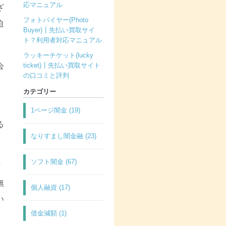
応マニュアル
ざ
フォトバイヤー(Photo
迫
Buyer)┃先払い買取サイ
ト？利用者対応マニュアル
ラッキーチケット(lucky
会
ticket)┃先払い買取サイト
の口コミと評判
カテゴリー
1ページ闇金 (19)
る
なりすまし闇金融 (23)
ソフト闇金 (67)
万
無
個人融資 (17)
い
借金減額 (1)