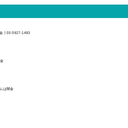
03-5927-1493
闇金
ムは闇金