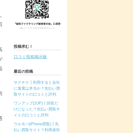
し
罰
投稿求む！
高
口コミ投稿掲示板
が
品
最近の投稿
サクチケ┃利用すると会社
に鬼電は本当か？先払い買
初
取サイトの口コミと評判
ワンアップ(1UP)┃回収だ
けになった？先払い買取サ
イトの口コミと評判
惑
ウルモバ(iPhone買取)┃先
払い買取サイト？利用者対