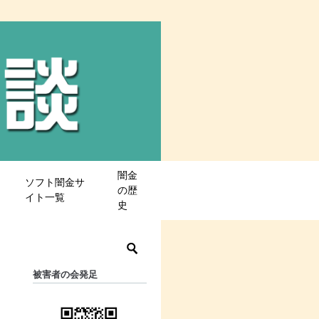
闇金
ソフト闇金サ
の歴
イト一覧
史
被害者の会発足