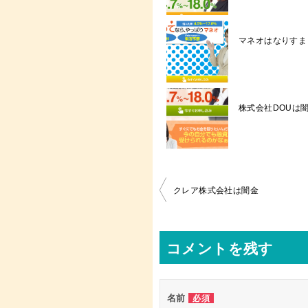
マネオはなりすまし闇
株式会社DOUは
投
クレア株式会社は闇金
稿
ナ
コメントを残す
ビ
ゲ
ー
名前
必須