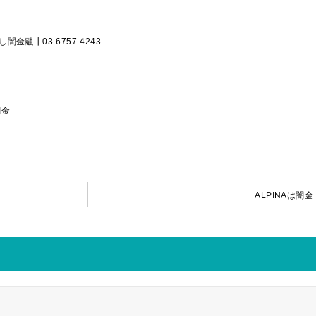
金融┃03-6757-4243
闇金
ALPINAは闇金