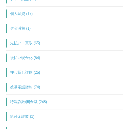
個人融資 (17)
借金減額 (1)
先払い・買取 (65)
後払い現金化 (54)
押し貸し詐欺 (25)
携帯電話契約 (74)
特殊詐欺/闇金融 (248)
給付金詐欺 (1)