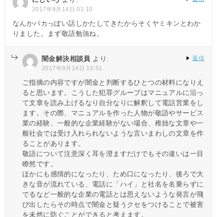
シ
2017年9月14日 01:10
ョ
なんかバカっぽい話しかたしてきたからそくヤミキンとわか
りました。まず敬語勉強ね。
ン
闇金解決相談員
より:
返信
2017年9月14日 10:51
ご指摘の内容ですが闇金と判断するひとつの材料になりえ
ると思います。こうした犯罪グループはマニュアルに沿っ
て文章を読み上げるなり自分なりに解釈して電話営業をし
ます。その際、マニュアルを作った人物が敬語やサービス
業の経験、一般的な企業経験がない場合、稚拙な文章や一
般社会では受け入れられないような言いまわしの文章を作
ることがあります。
敬語について注意深く耳を澄ますだけでもその違いは一目
瞭然です。
ほかにも感情的になったり、ため口になったり、後ろで大
きな音が流れている、電話に「ハイ」と社名を名乗らずに
でるなど一般的な企業の電話とは思えないような発言が飛
び出したらその時点で闇金と疑うクセをつけることで被害
を未然に防ぐことができると考えます。