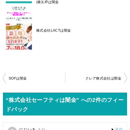
(株)LIPは闇金
株式会社LACTは闇金
投
SOFは闇金
クレア株式会社は闇金
稿
ナ
“株式会社セーフティは闇金” への2件のフィー
ビ
ドバック
ゲ
ー
にじいろ
より:
返信