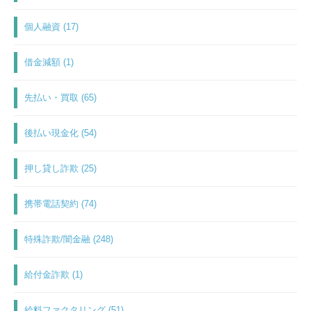
個人融資 (17)
借金減額 (1)
先払い・買取 (65)
後払い現金化 (54)
押し貸し詐欺 (25)
携帯電話契約 (74)
特殊詐欺/闇金融 (248)
給付金詐欺 (1)
給料ファクタリング (51)