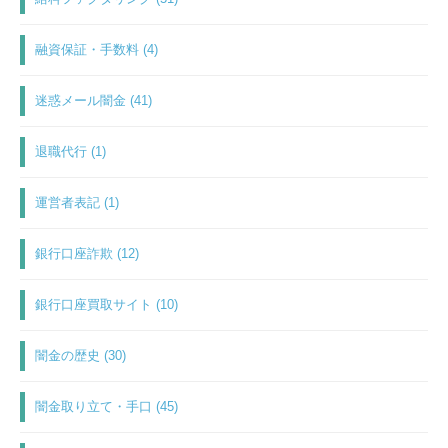
融資保証・手数料 (4)
迷惑メール闇金 (41)
退職代行 (1)
運営者表記 (1)
銀行口座詐欺 (12)
銀行口座買取サイト (10)
闇金の歴史 (30)
闇金取り立て・手口 (45)