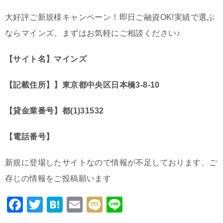
大好評ご新規様キャンペーン！即日ご融資OK!実績で選ぶ
ならマインズ。まずはお気軽にご相談ください♪
【サイト名】マインズ
【記載住所】】東京都中央区日本橋3-8-10
【貸金業番号】都(1)31532
【電話番号】
新規に登場したサイトなので情報が不足しております、ご
存じの情報をご投稿願います
F
T
H
E
M
Li
a
wi
at
m
ixi
n