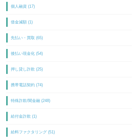
個人融資 (17)
借金減額 (1)
先払い・買取 (65)
後払い現金化 (54)
押し貸し詐欺 (25)
携帯電話契約 (74)
特殊詐欺/闇金融 (248)
給付金詐欺 (1)
給料ファクタリング (51)