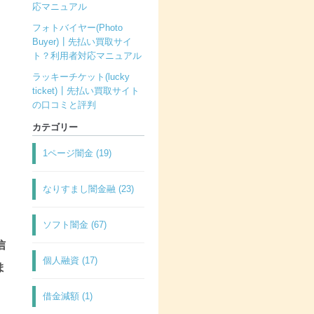
応マニュアル
フォトバイヤー(Photo
Buyer)┃先払い買取サイ
ト？利用者対応マニュアル
ラッキーチケット(lucky
ticket)┃先払い買取サイト
の口コミと評判
カテゴリー
1ページ闇金 (19)
なりすまし闇金融 (23)
ソフト闇金 (67)
信
個人融資 (17)
ま
借金減額 (1)