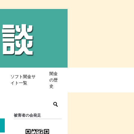
闇金
ソフト闇金サ
の歴
イト一覧
史
被害者の会発足