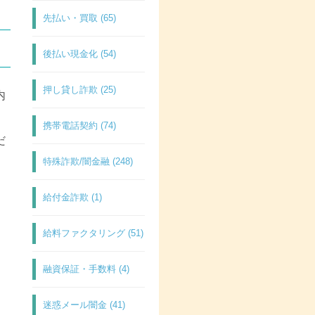
先払い・買取 (65)
後払い現金化 (54)
押し貸し詐欺 (25)
内
携帯電話契約 (74)
だ
特殊詐欺/闇金融 (248)
給付金詐欺 (1)
給料ファクタリング (51)
融資保証・手数料 (4)
迷惑メール闇金 (41)