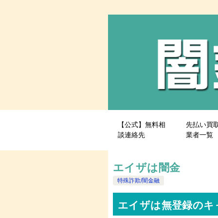
【公式】無料相
先払い買
談連絡先
業者一覧
エイザは闇金
特殊詐欺/闇金融
エイザは無登録のキ