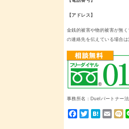
【電話番号】
【アドレス】
金銭的被害や物的被害が無く
の連絡先を伝えている場合は
事務所名：Duelパートナー
F
T
H
E
a
wi
at
m
i