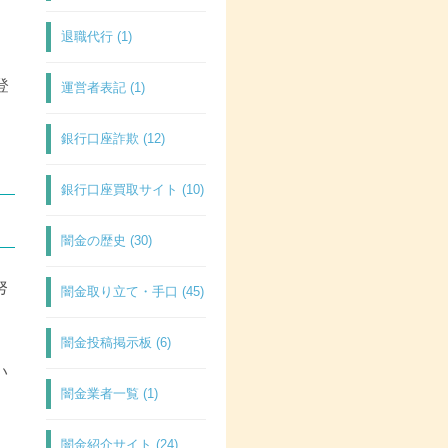
退職代行 (1)
登
運営者表記 (1)
銀行口座詐欺 (12)
銀行口座買取サイト (10)
闇金の歴史 (30)
努
闇金取り立て・手口 (45)
闇金投稿掲示板 (6)
い
闇金業者一覧 (1)
闇金紹介サイト (24)