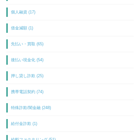
個人融資 (17)
借金減額 (1)
先払い・買取 (65)
後払い現金化 (54)
押し貸し詐欺 (25)
携帯電話契約 (74)
特殊詐欺/闇金融 (248)
給付金詐欺 (1)
給料ファクタリング (51)