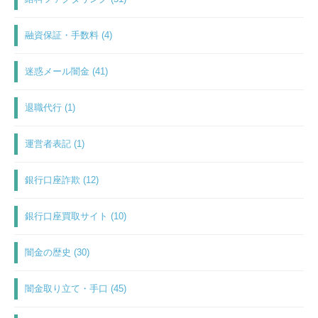
融資保証・手数料 (4)
迷惑メール闇金 (41)
退職代行 (1)
運営者表記 (1)
銀行口座詐欺 (12)
銀行口座買取サイト (10)
闇金の歴史 (30)
闇金取り立て・手口 (45)