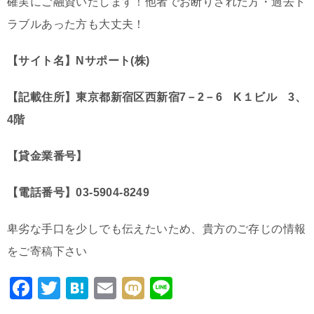
確実にご融資いたします！他者でお断りされた方・過去ト
ラブルあった方も大丈夫！
【サイト名】Nサポート(株)
【記載住所】東京都新宿区西新宿7－2－6 K１ビル 3、
4階
【貸金業番号】
【電話番号】03-5904-8249
卑劣な手口を少しでも伝えたいため、貴方のご存じの情報
をご寄稿下さい
F
T
H
E
M
Li
a
wi
at
m
ixi
n