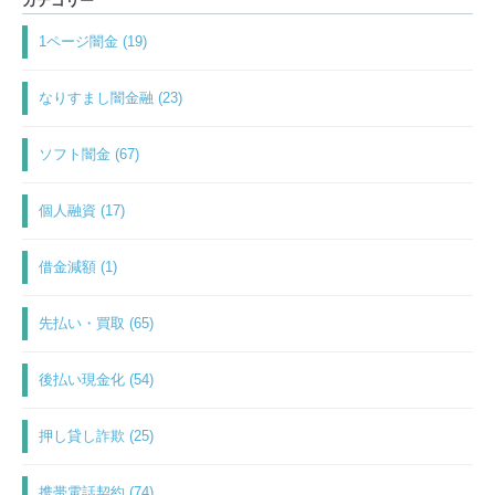
カテゴリー
1ページ闇金 (19)
なりすまし闇金融 (23)
ソフト闇金 (67)
個人融資 (17)
借金減額 (1)
先払い・買取 (65)
後払い現金化 (54)
押し貸し詐欺 (25)
携帯電話契約 (74)