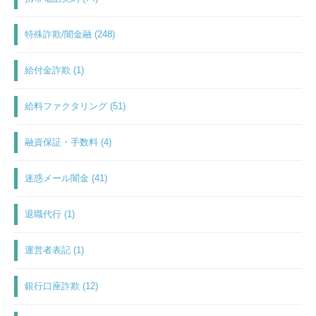
特殊詐欺/闇金融 (248)
給付金詐欺 (1)
給料ファクタリング (51)
融資保証・手数料 (4)
迷惑メール闇金 (41)
退職代行 (1)
運営者表記 (1)
銀行口座詐欺 (12)