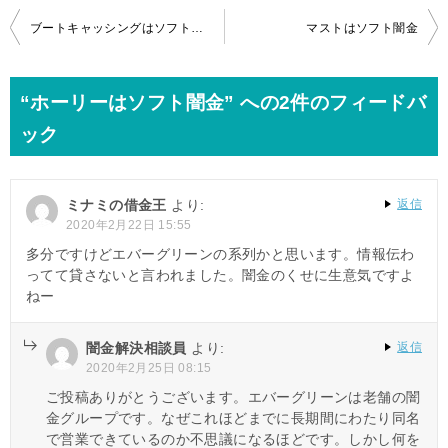
投
ブートキャッシングはソフト闇金
マストはソフト闇金
稿
ナ
“ホーリーはソフト闇金” への2件のフィードバ
ビ
ック
ゲ
ー
ミナミの借金王
より:
返信
シ
2020年2月22日 15:55
ョ
多分ですけどエバーグリーンの系列かと思います。情報伝わ
ってて貸さないと言われました。闇金のくせに生意気ですよ
ン
ねー
闇金解決相談員
より:
返信
2020年2月25日 08:15
ご投稿ありがとうございます。エバーグリーンは老舗の闇
金グループです。なぜこれほどまでに長期間にわたり同名
で営業できているのか不思議になるほどです。しかし何を