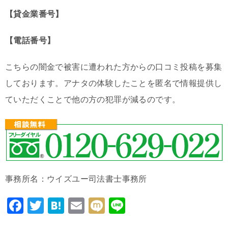
【貸金業番号】
【電話番号】
こちらの闇金で被害に遭われた方からの口コミ投稿を募集
しております。アナタの体験したことを匿名で情報提供し
ていただくことで他の方の犯罪が減るのです。
事務所名：ウイズユー司法書士事務所
F
T
H
E
M
Li
a
wi
at
m
ixi
n