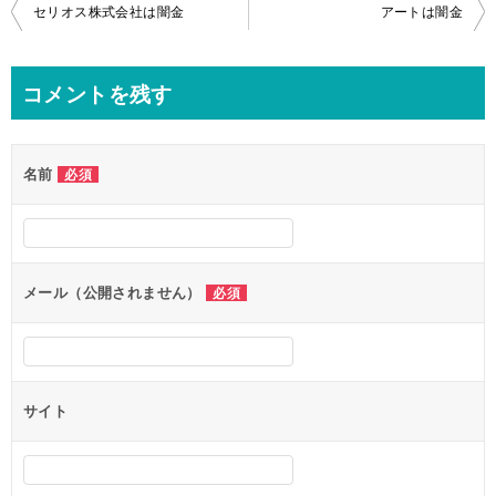
投
セリオス株式会社は闇金
アートは闇金
稿
ナ
コメントを残す
ビ
ゲ
名前
必須
ー
シ
ョ
ン
メール（公開されません）
必須
サイト