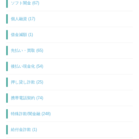
ソフト闇金 (67)
個人融資 (17)
借金減額 (1)
先払い・買取 (65)
後払い現金化 (54)
押し貸し詐欺 (25)
携帯電話契約 (74)
特殊詐欺/闇金融 (248)
給付金詐欺 (1)