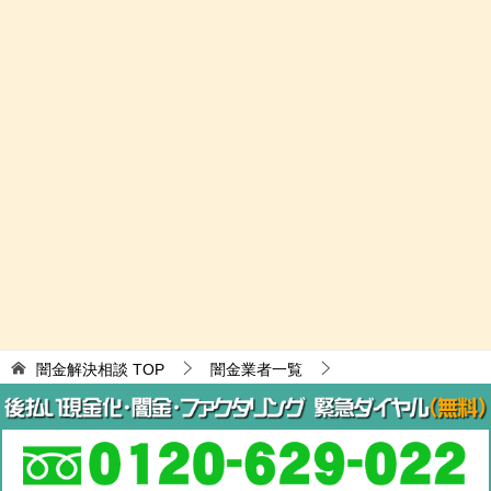
闇金解決相談
TOP
闇金業者一覧
特殊詐欺/闇金融
(株)東信キャッシュは闇金
© 2017 闇金解決相談