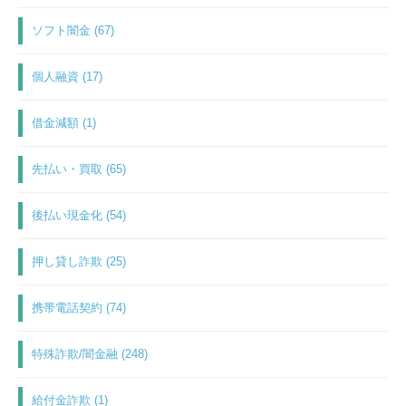
ソフト闇金 (67)
個人融資 (17)
借金減額 (1)
先払い・買取 (65)
後払い現金化 (54)
押し貸し詐欺 (25)
携帯電話契約 (74)
特殊詐欺/闇金融 (248)
給付金詐欺 (1)