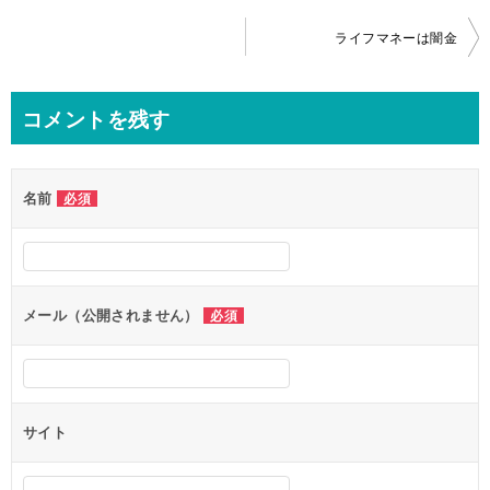
投
ライフマネーは闇金
稿
ナ
コメントを残す
ビ
ゲ
名前
必須
ー
シ
ョ
ン
メール（公開されません）
必須
サイト