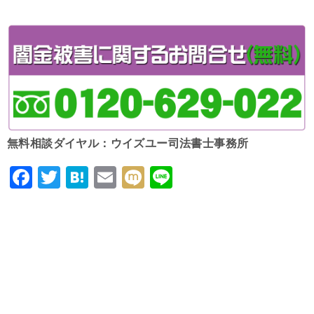
無料相談ダイヤル：ウイズユー司法書士事務所
F
T
H
E
M
Li
a
wi
at
m
ixi
n
c
tt
e
ai
e
e
er
n
l
b
a
o
o