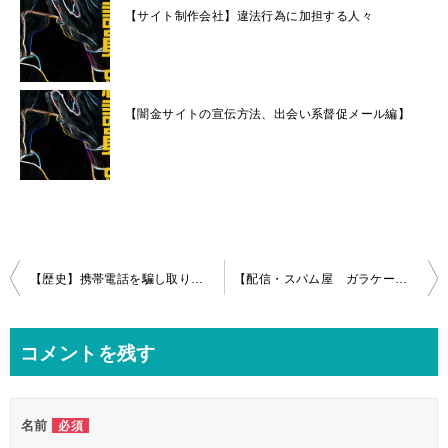
【サイト制作会社】違法行為に加担する人々
【闇金サイトの宣伝方法、出会い系督促メール編】
投
【歴史】携帯電話を騙し取り転売！ボロ儲けした特殊詐欺G
【配信・スパム屋 ガラケー時代】違法行為に加担する人々
稿
ナ
コメントを残す
ビ
ゲ
名前
必須
ー