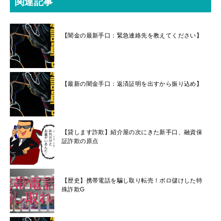
関連記事
【闇金の最新手口：緊急連絡先を教えてください】
【最新の闇金手口：返済証明を出すから振り込め】
【貸します詐欺】紹介屋の次にきた新手口、融資保
証詐欺の原点
【歴史】携帯電話を騙し取り転売！ボロ儲けした特
殊詐欺G