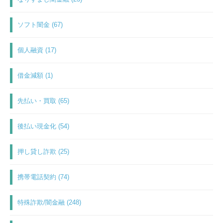
ソフト闇金 (67)
個人融資 (17)
借金減額 (1)
先払い・買取 (65)
後払い現金化 (54)
押し貸し詐欺 (25)
携帯電話契約 (74)
特殊詐欺/闇金融 (248)