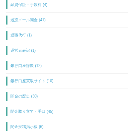
融資保証・手数料 (4)
迷惑メール闇金 (41)
退職代行 (1)
運営者表記 (1)
銀行口座詐欺 (12)
銀行口座買取サイト (10)
闇金の歴史 (30)
闇金取り立て・手口 (45)
闇金投稿掲示板 (6)