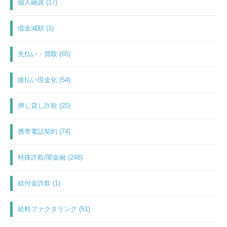
個人融資 (17)
借金減額 (1)
先払い・買取 (65)
後払い現金化 (54)
押し貸し詐欺 (25)
携帯電話契約 (74)
特殊詐欺/闇金融 (248)
給付金詐欺 (1)
給料ファクタリング (51)