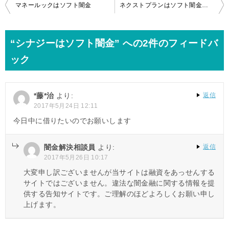
投
マネールックはソフト闇金
ネクストプランはソフト闇金┃070-4691-9090
稿
ナ
“シナジーはソフト闇金” への2件のフィードバ
ビ
ック
ゲ
ー
*藤*治
より:
返信
シ
2017年5月24日 12:11
ョ
今日中に借りたいのでお願いします
ン
闇金解決相談員
より:
返信
2017年5月26日 10:17
大変申し訳ございませんが当サイトは融資をあっせんする
サイトではございません。違法な闇金融に関する情報を提
供する告知サイトです。ご理解のほどよろしくお願い申し
上げます。