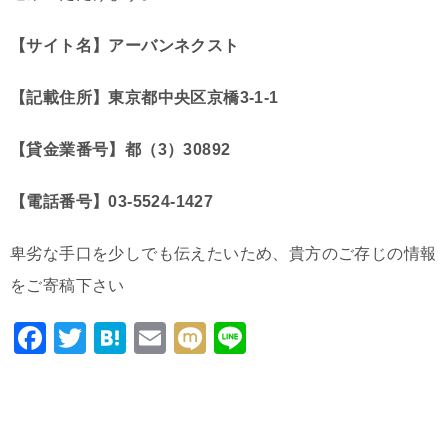
【サイト名】アーバンネクスト
【記載住所】東京都中央区京橋3-1-1
【貸金業番号】都（3）30892
【電話番号】03-5524-1427
卑劣な手口を少しでも伝えたいため、貴方のご存じの情報
をご寄稿下さい
F
T
H
E
M
Li
a
wi
at
m
ixi
n
c
tt
e
ai
e
e
er
n
l