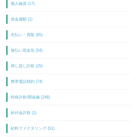
個人融資 (17)
借金減額 (1)
先払い・買取 (65)
後払い現金化 (54)
押し貸し詐欺 (25)
携帯電話契約 (74)
特殊詐欺/闇金融 (248)
給付金詐欺 (1)
給料ファクタリング (51)