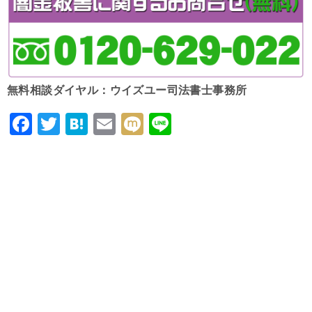
無料相談ダイヤル：ウイズユー司法書士事務所
F
T
H
E
M
Li
a
wi
at
m
ixi
n
c
tt
e
ai
e
e
er
n
l
b
a
o
o
k