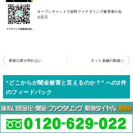
オープンチャットで給料ファクタリング被害者の会
を設立
投
新規口座が作れない
ネット金融の勘違い
稿
ナ
“どこからが闇金被害と言えるのか？” への2件
ビ
のフィードバック
ゲ
ー
津田野
より:
返信
シ
2017年9月16日 13:50
ョ
言ってることわかるんですけどそれならヤミキンをどんどん