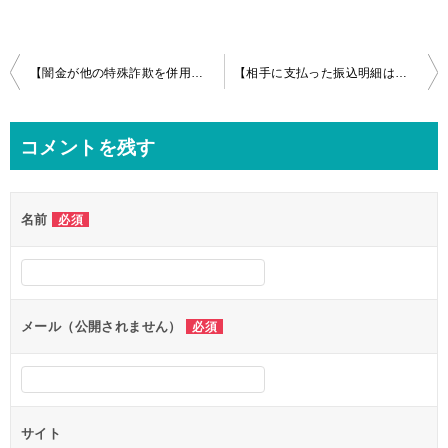
投
【闇金が他の特殊詐欺を併用しはじめている】
【相手に支払った振込明細は保存する】
稿
ナ
コメントを残す
ビ
ゲ
名前
必須
ー
シ
ョ
ン
メール（公開されません）
必須
サイト