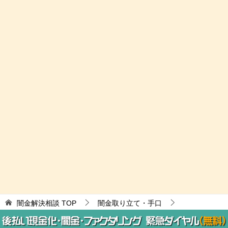
闇金解決相談
TOP
闇金取り立て・手口
闇金ウシジマくんは貸してるだけマシ？