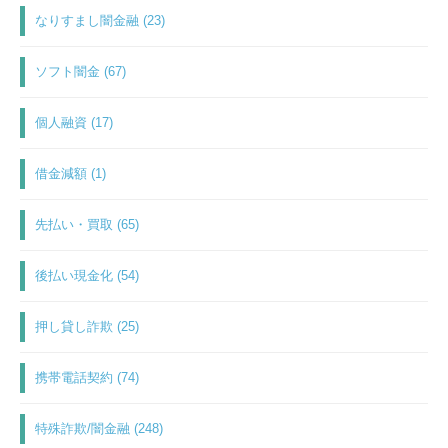
なりすまし闇金融 (23)
ソフト闇金 (67)
個人融資 (17)
借金減額 (1)
先払い・買取 (65)
後払い現金化 (54)
押し貸し詐欺 (25)
携帯電話契約 (74)
特殊詐欺/闇金融 (248)