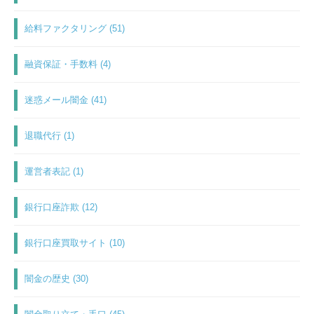
給料ファクタリング (51)
融資保証・手数料 (4)
迷惑メール闇金 (41)
退職代行 (1)
運営者表記 (1)
銀行口座詐欺 (12)
銀行口座買取サイト (10)
闇金の歴史 (30)