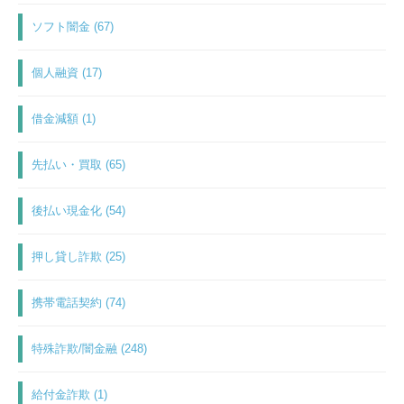
ソフト闇金 (67)
個人融資 (17)
借金減額 (1)
先払い・買取 (65)
後払い現金化 (54)
押し貸し詐欺 (25)
携帯電話契約 (74)
特殊詐欺/闇金融 (248)
給付金詐欺 (1)