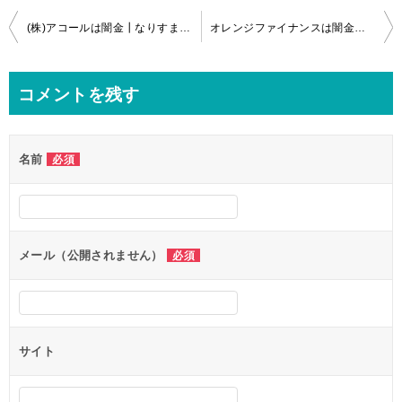
投
(株)アコールは闇金┃なりすまし闇金融
オレンジファイナンスは闇金┃なりすまし闇金融
稿
ナ
コメントを残す
ビ
ゲ
名前
必須
ー
シ
ョ
ン
メール（公開されません）
必須
サイト