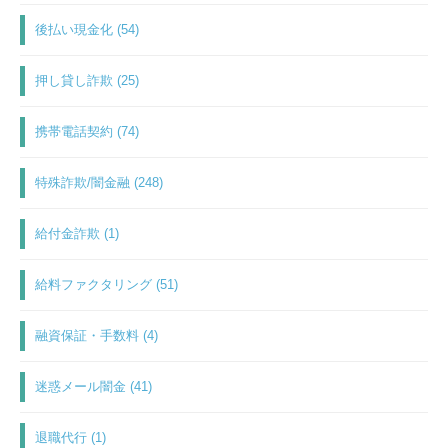
後払い現金化 (54)
押し貸し詐欺 (25)
携帯電話契約 (74)
特殊詐欺/闇金融 (248)
給付金詐欺 (1)
給料ファクタリング (51)
融資保証・手数料 (4)
迷惑メール闇金 (41)
退職代行 (1)