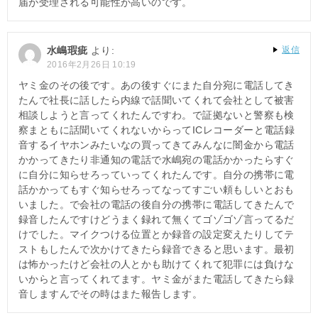
届が受理される可能性が高いのです。
水嶋瑕疵
より:
返信
2016年2月26日 10:19
ヤミ金のその後です。あの後すぐにまた自分宛に電話してき
たんで社長に話したら内線で話聞いてくれて会社として被害
相談しようと言ってくれたんですわ。で証拠ないと警察も検
察まともに話聞いてくれないからってICレコーダーと電話録
音するイヤホンみたいなの買ってきてみんなに闇金から電話
かかってきたり非通知の電話で水嶋宛の電話かかったらすぐ
に自分に知らせろっていってくれたんです。自分の携帯に電
話かかってもすぐ知らせろってなってすごい頼もしいとおも
いました。で会社の電話の後自分の携帯に電話してきたんで
録音したんですけどうまく録れて無くてゴゾゴゾ言ってるだ
けでした。マイクつける位置とか録音の設定変えたりしてテ
ストもしたんで次かけてきたら録音できると思います。最初
は怖かったけど会社の人とかも助けてくれて犯罪には負けな
いからと言ってくれてます。ヤミ金がまた電話してきたら録
音しますんでその時はまた報告します。