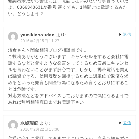
確認出来たから会社には、電話しないみたいな事言っていた
よ。0366348631が番号 遅くても、1時間ごに電話くるみた
い。どうしよう？
yamikinsoudan
より:
返信
2016年2月15日 11:27
沼倉さん＞闇金相談ブログ相談員です。
ご投稿ありがとうございます。キャンセルをすると会社に電
話するなどと脅すような発言をしてくるため安易にキャンセ
ルを言わないことがまず肝心です。しかし、携帯電話を買え
ば融資できる、信用履歴を回復するために週単位で返済を求
めるといった発言も闇金行為になるため言うとおりにするこ
とは危険です。
対応方法などをアドバイスしておりますので気になるようで
あれば無料相談窓口までお電話下さい
水嶋瑕疵
より:
返信
2016年2月22日 13:36
普通に会社に電話してきますよこいつらわ。自分も知らずに