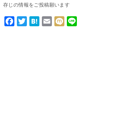
存じの情報をご投稿願います
F
T
H
E
M
Li
a
wi
at
m
ixi
n
c
tt
e
ai
e
e
er
n
l
b
a
o
o
k