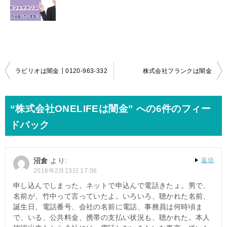
投
ラビリオは闇金┃0120-963-332
株式会社フランクは闇金
稿
ナ
“株式会社ONELIFEは闇金” への6件のフィー
ビ
ドバック
ゲ
ー
沼倉
より:
返信
シ
2016年2月13日 17:06
ョ
申し込んでしまった。ネットで申込んで電話きたょ。男で、
名前が、竹中って言っていたよ。いろいろ、聴かれた名前、
ン
誕生日、電話番号、会社の名前に電話、事務員は何時頃ま
で、いる、公共料金、携帯の支払い状況も、聴かれた。本人