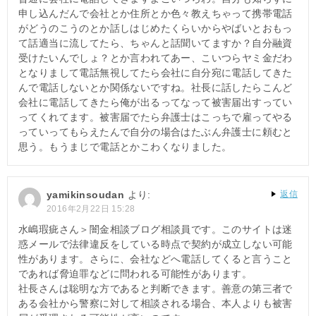
申し込んだんで会社とか住所とか色々教えちゃって携帯電話
がどうのこうのとか話しはじめたくらいからやばいとおもっ
て話適当に流してたら、ちゃんと話聞いてますか？自分融資
受けたいんでしょ？とか言われてあー、こいつらヤミ金だわ
となりまして電話無視してたら会社に自分宛に電話してきた
んで電話しないとか関係ないですね。社長に話したらこんど
会社に電話してきたら俺が出るってなって被害届出すってい
ってくれてます。被害届でたら弁護士はこっちで雇ってやる
っていってもらえたんで自分の場合はたぶん弁護士に頼むと
思う。もうまじで電話とかこわくなりました。
yamikinsoudan
より:
返信
2016年2月22日 15:28
水嶋瑕疵さん＞闇金相談ブログ相談員です。このサイトは迷
惑メールで法律違反をしている時点で契約が成立しない可能
性があります。さらに、会社などへ電話してくると言うこと
であれば脅迫罪などに問われる可能性があります。
社長さんは聡明な方であると判断できます。善意の第三者で
ある会社から警察に対して相談される場合、本人よりも被害