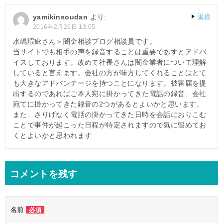
yamikinsoudan
より:
返信
2016年2月26日 13:05
水嶋瑕疵さん＞闇金相談ブログ相談員です。
当サイトでも相手の声を録音することは重要であすとアドバ
イスしております。改めて社長さんは闇金業者について理解
していると言えます。会社の方が味方してくれることはとて
も大きなアドバンテージを持つことになります。被害届を提
出するのであればご本人宛に掛かってきた電話の録音、会社
宛てに掛かってきた録音の2つがあるとよいかと思います。
また、さりげなく電話の掛かってきた日時を会話におりこむ
ことで事件が起こった日程が特定されますので気に留めてお
くとよいかと思われます
コメントを残す
名前
必須