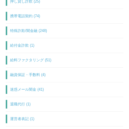
押し貸し詐欺 (25)
携帯電話契約 (74)
特殊詐欺/闇金融 (248)
給付金詐欺 (1)
給料ファクタリング (51)
融資保証・手数料 (4)
迷惑メール闇金 (41)
退職代行 (1)
運営者表記 (1)