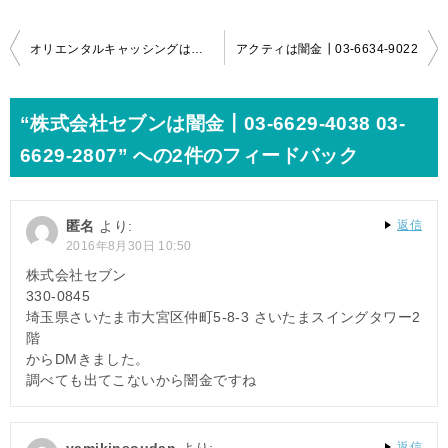
投
オリエンタルキャッシングは闇金┃03-4580-7759 03-6635-7121
アクティは闇金┃03-6634-9022
稿
ナ
“株式会社セブンは闇金┃03-6629-4038 03-
ビ
6629-2807” への2件のフィードバック
ゲ
ー
匿名
より:
返信
シ
2016年8月30日 10:50
ョ
株式会社セブン
330-0845
ン
埼玉県さいたま市大宮区仲町5-8-3 さいたまスイングタワー2
階
からDMきました。
調べても出てこないから闇金ですね
yamikinsoudan
より:
返信