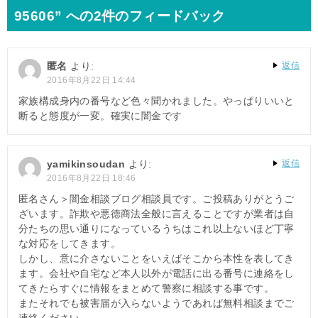
ビ
95606” への2件のフィードバック
ゲ
ー
匿名
より:
返信
シ
2016年8月22日 14:44
ョ
家族構成身内の番号など色々聞かれました。やっぱりいいと
断ると態度が一変。確実に闇金です
ン
yamikinsoudan
より:
返信
2016年8月22日 18:46
匿名さん＞闇金相談ブログ相談員です。ご投稿ありがとうご
ざいます。詐欺や悪徳商法全般に言えることですが業者は自
分たちの思い通りになっているうちはこれ以上ないほど丁寧
な対応をしてきます。
しかし、意に介さないことをいえばそこから本性を表してき
ます。会社や自宅など本人以外が電話に出る番号に連絡をし
てきたらすぐに情報をまとめて警察に相談する事です。
またそれでも被害届が入らないようであれば無料相談までご
連絡ください