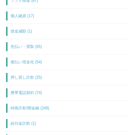
ソフト闇金 (67)
個人融資 (17)
借金減額 (1)
先払い・買取 (65)
後払い現金化 (54)
押し貸し詐欺 (25)
携帯電話契約 (74)
特殊詐欺/闇金融 (248)
給付金詐欺 (1)