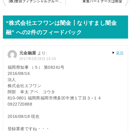
投
(株)豊田フィナンシャルグループは闇金
東進パートナーズは闇金
稿
ナ
“株式会社エフワンは闇金┃なりすまし闇金
ビ
融” への2件のフィードバック
ゲ
ー
元金融屋
より:
返信
シ
2017年3月29日 16:10
ョ
福岡県知事 （５） 第08241号
2016/08/16
ン
法人
株式会社エフワン
阿部 幸太 アベ コウタ
810-0801 福岡県福岡市博多区中洲１丁目３−１４
0922720888
2016/08/18 現在
登録業者ですね・・・