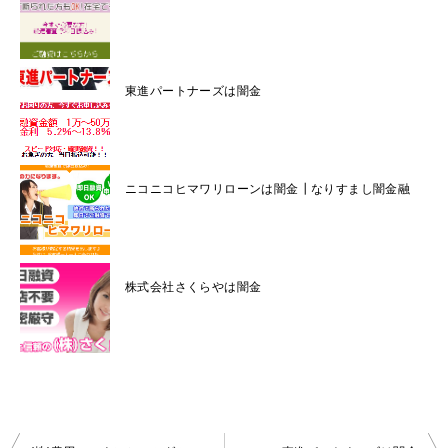
東進パートナーズは闇金
ニコニコヒマワリローンは闇金┃なりすまし闇金融
株式会社さくらやは闇金