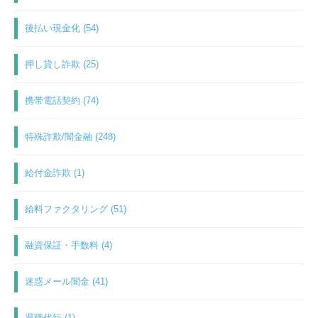
後払い現金化 (54)
押し貸し詐欺 (25)
携帯電話契約 (74)
特殊詐欺/闇金融 (248)
給付金詐欺 (1)
給料ファクタリング (51)
融資保証・手数料 (4)
迷惑メール闇金 (41)
退職代行 (1)