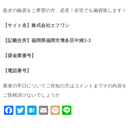
急ぎの融資をご希望の方、必見！在宅でも融資致します！
【サイト名】株式会社エフワン
【記載住所】福岡県福岡市博多区中洲1-3
【貸金業番号】
【電話番号】
業者の手口についてご存知の方はコメントまでその内容を
ご投稿頂けないでしょうか
F
T
H
E
M
Li
a
wi
at
m
ixi
n
c
tt
e
ai
e