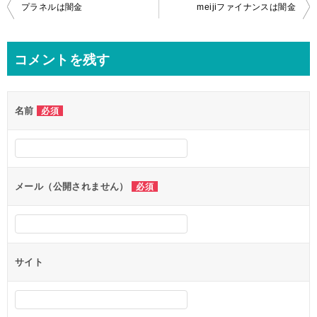
投
プラネルは闇金
meijiファイナンスは闇金
稿
ナ
コメントを残す
ビ
ゲ
名前
必須
ー
シ
ョ
ン
メール（公開されません）
必須
サイト