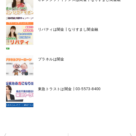
リバティは闇金┃なりすまし闇金融
プラネルは闇金
東急トラストは闇金┃03-5573-8400