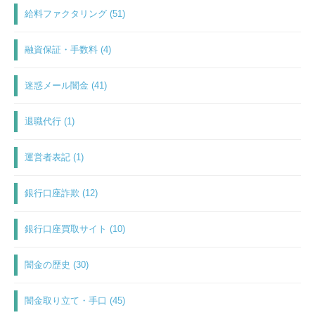
給料ファクタリング (51)
融資保証・手数料 (4)
迷惑メール闇金 (41)
退職代行 (1)
運営者表記 (1)
銀行口座詐欺 (12)
銀行口座買取サイト (10)
闇金の歴史 (30)
闇金取り立て・手口 (45)