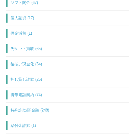
ソフト闇金 (67)
個人融資 (17)
借金減額 (1)
先払い・買取 (65)
後払い現金化 (54)
押し貸し詐欺 (25)
携帯電話契約 (74)
特殊詐欺/闇金融 (248)
給付金詐欺 (1)