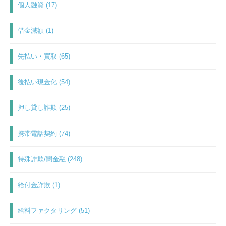
個人融資 (17)
借金減額 (1)
先払い・買取 (65)
後払い現金化 (54)
押し貸し詐欺 (25)
携帯電話契約 (74)
特殊詐欺/闇金融 (248)
給付金詐欺 (1)
給料ファクタリング (51)