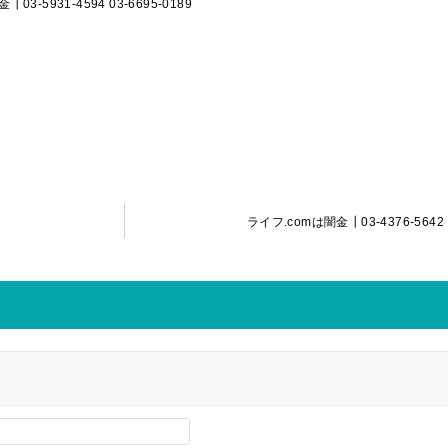
-5931-4594 03-6695-0189
ライフ.comは闇金┃03-4376-5642