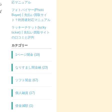
応マニュアル
も
フォトバイヤー(Photo
ダ
Buyer)┃先払い買取サイ
ト？利用者対応マニュアル
ラッキーチケット(lucky
ticket)┃先払い買取サイト
の口コミと評判
カテゴリー
1ページ闇金 (19)
なりすまし闇金融 (23)
ソフト闇金 (67)
個人融資 (17)
借金減額 (1)