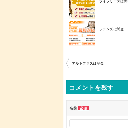
ライフリースは闇金┃03
フランズは闇金
投
アルトプラスは闇金
稿
ナ
コメントを残す
ビ
ゲ
ー
名前
必須
シ
ョ