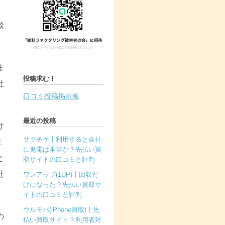
談
ま
投稿求む！
社
口コミ投稿掲示板
最近の投稿
け
サクチケ┃利用すると会社
主
に鬼電は本当か？先払い買
と
取サイトの口コミと評判
社
ワンアップ(1UP)┃回収だ
けになった？先払い買取サ
イトの口コミと評判
ウルモバ(iPhone買取)┃先
の
払い買取サイト？利用者対