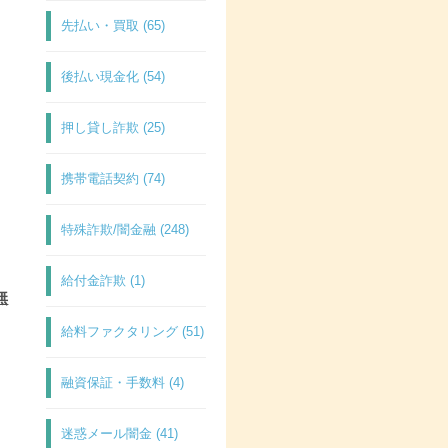
先払い・買取 (65)
後払い現金化 (54)
押し貸し詐欺 (25)
携帯電話契約 (74)
特殊詐欺/闇金融 (248)
給付金詐欺 (1)
無
給料ファクタリング (51)
融資保証・手数料 (4)
迷惑メール闇金 (41)