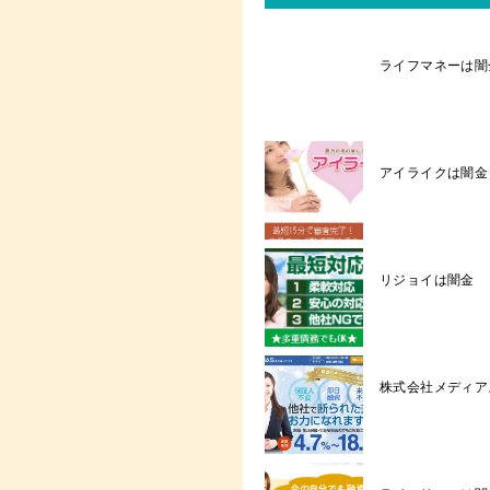
ライフマネーは闇
アイライクは闇金┃03
リジョイは闇金
株式会社メディアスは