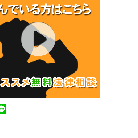
M
Li
xi
n
e