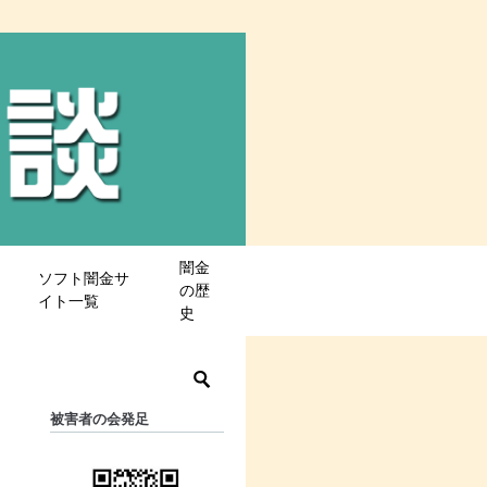
闇金
ソフト闇金サ
の歴
イト一覧
史
被害者の会発足