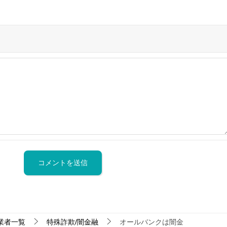
業者一覧
特殊詐欺/闇金融
オールバンクは闇金