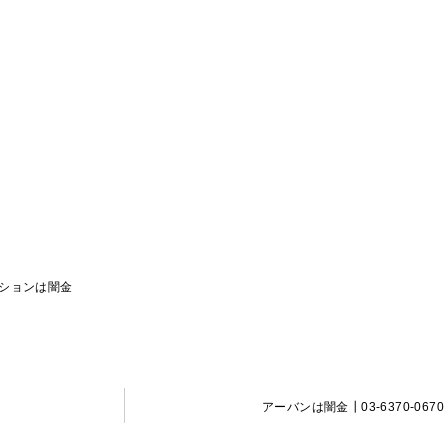
ションは闇金
アーバンは闇金┃03-6370-0670