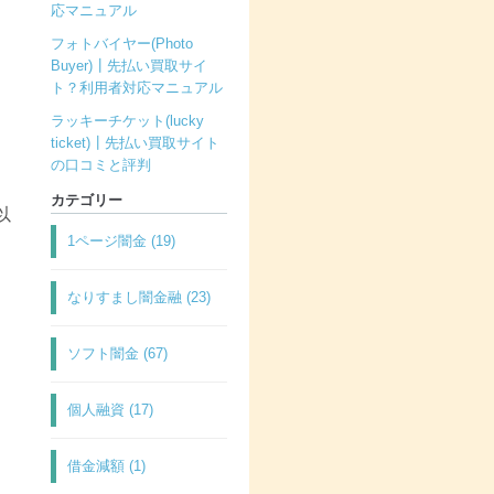
応マニュアル
フォトバイヤー(Photo
Buyer)┃先払い買取サイ
ト？利用者対応マニュアル
ラッキーチケット(lucky
ticket)┃先払い買取サイト
の口コミと評判
カテゴリー
以
1ページ闇金 (19)
なりすまし闇金融 (23)
ソフト闇金 (67)
個人融資 (17)
借金減額 (1)