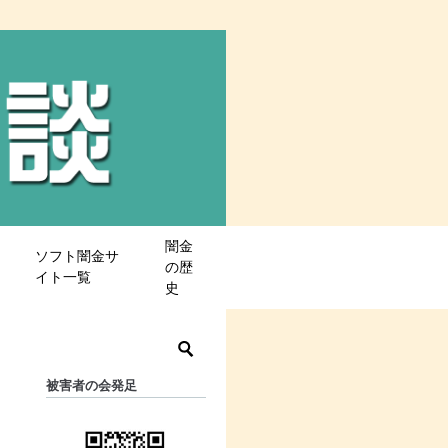
闇金
ソフト闇金サ
の歴
イト一覧
史
被害者の会発足