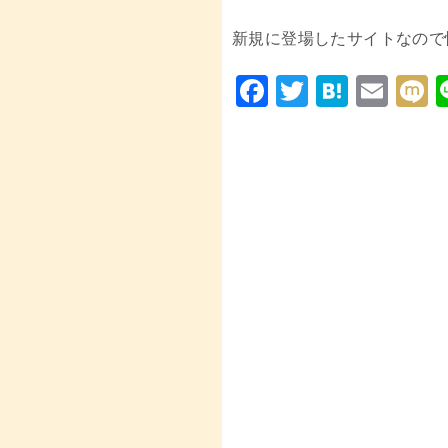
新規に登場したサイトなので
F
T
H
E
a
wi
at
m
i
c
tt
e
ai
e
er
n
l
b
a
o
o
k