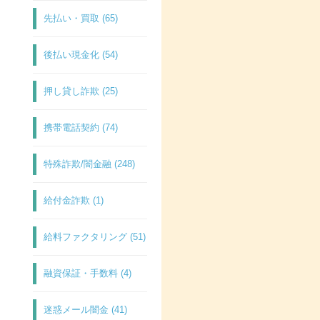
先払い・買取 (65)
後払い現金化 (54)
押し貸し詐欺 (25)
携帯電話契約 (74)
特殊詐欺/闇金融 (248)
給付金詐欺 (1)
給料ファクタリング (51)
融資保証・手数料 (4)
迷惑メール闇金 (41)