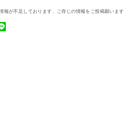
情報が不足しております、ご存じの情報をご投稿願います
M
Li
xi
n
e