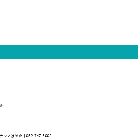
金
スは闇金┃052-747-5002