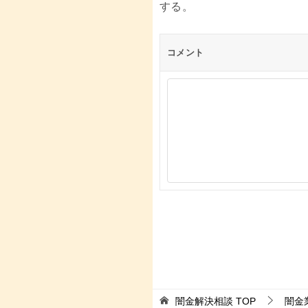
する。
コメント
闇金解決相談
TOP
闇金